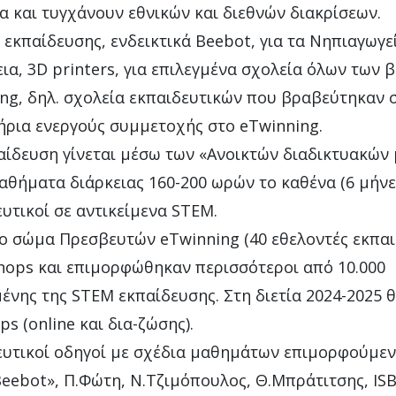
 και τυγχάνουν εθνικών και διεθνών διακρίσεων.
κπαίδευσης, ενδεικτικά Beebot, για τα Νηπιαγωγεί
εια, 3D printers, για επιλεγμένα σχολεία όλων των 
ing, δηλ. σχολεία εκπαιδευτικών που βραβεύτηκαν σ
ήρια ενεργούς συμμετοχής στο eTwinning.
αίδευση γίνεται μέσω των «Ανοικτών διαδικτυακώ
μαθήματα διάρκειας 160-200 ωρών το καθένα (6 μήνες
υτικοί σε αντικείμενα STEM.
ο σώμα Πρεσβευτών eTwinning (40 εθελοντές εκπαιδ
shops και επιμορφώθηκαν περισσότεροι από 10.000
ένης της STEM εκπαίδευσης. Στη διετία 2024-2025 
 (online και δια-ζώσης).
ευτικοί οδηγοί με σχέδια μαθημάτων επιμορφούμεν
eebot», Π.Φώτη, Ν.Τζιμόπουλος, Θ.Μπράτιτσης, ISB